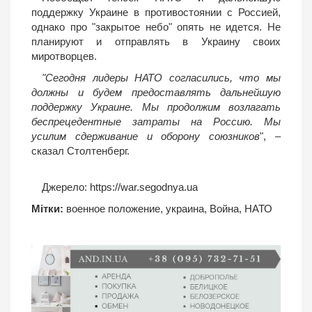
поддержку Украине в противостоянии с Россией,
однако про "закрытое небо" опять не идется. Не
планируют и отправлять в Украину своих
миротворцев.
"Сегодня лидеры НАТО согласились, что мы
должны и будем предоставлять дальнейшую
поддержку Украине. Мы продолжим возлагать
беспрецедентные затраты на Россию. Мы
усилим сдерживание и оборону союзников
", –
сказал Столтенберг.
Джерело:
https://war.segodnya.ua
Мітки:
военное положение
,
украина
,
Война
,
НАТО