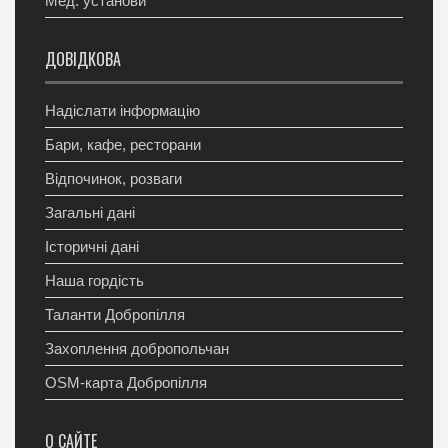
Мед. установи
ДОВІДКОВА
Надіслати інформацію
Бари, кафе, ресторани
Відпочинок, розваги
Загальні дані
Історичні дані
Наша гордість
Таланти Добропілля
Захоплення добропольчан
OSM-карта Добропілля
О САЙТЕ