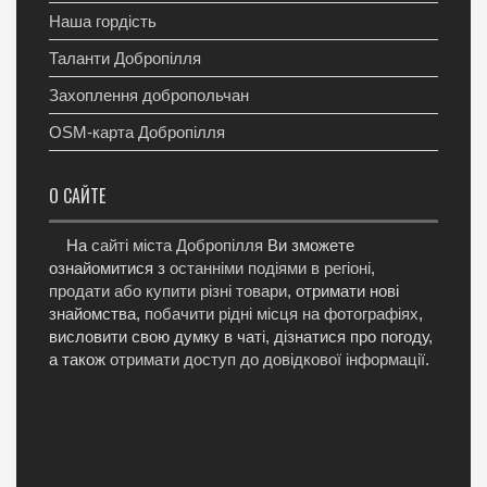
Наша гордість
Таланти Добропілля
Захоплення добропольчан
OSM-карта Добропілля
О САЙТЕ
На
сайті міста Добропілля
Ви зможете
ознайомитися з
останніми подіями в регіоні
,
продати або купити різні товари
, отримати нові
знайомства,
побачити рідні місця на фотографіях
,
висловити свою думку в чаті, дізнатися про погоду,
а також
отримати доступ до довідкової інформації
.