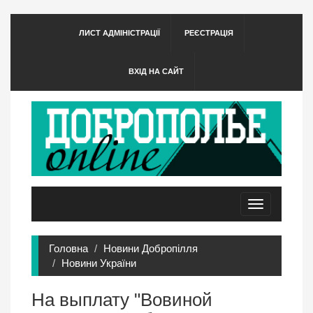
ЛИСТ АДМІНІСТРАЦІЇ
РЕЄСТРАЦІЯ
ВХІД НА САЙТ
Toggle
navigation
Головна
Новини Добропілля
Новини України
На выплату "Вовиной