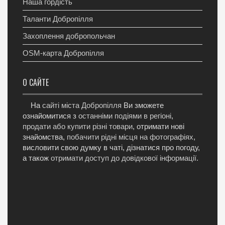
Наша гордість
Таланти Добропілля
Захоплення добропольчан
OSM-карта Добропілля
О САЙТЕ
На
сайті міста Добропілля
Ви зможете
ознайомитися з
останніми подіями в регіоні
,
продати або купити різні товари
, отримати нові
знайомства,
побачити рідні місця на фотографіях
,
висловити свою думку в чаті, дізнатися про погоду,
а також
отримати доступ до довідкової інформації
.