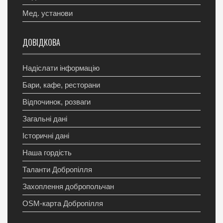
Мед. установи
ДОВІДКОВА
Надіслати інформацію
Бари, кафе, ресторани
Відпочинок, розваги
Загальні дані
Історичні дані
Наша гордість
Таланти Добропілля
Захоплення добропольчан
OSM-карта Добропілля