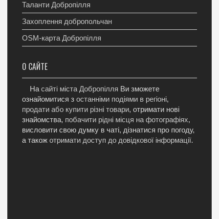
Таланти Добропілля
Захоплення добропольчан
OSM-карта Добропілля
О САЙТЕ
На
сайті міста Добропілля
Ви зможете
ознайомитися з
останніми подіями в регіоні
,
продати або купити різні товари
, отримати нові
знайомства,
побачити рідні місця на фотографіях
,
висловити свою думку в чаті, дізнатися про погоду,
а також
отримати доступ до довідкової інформації
.