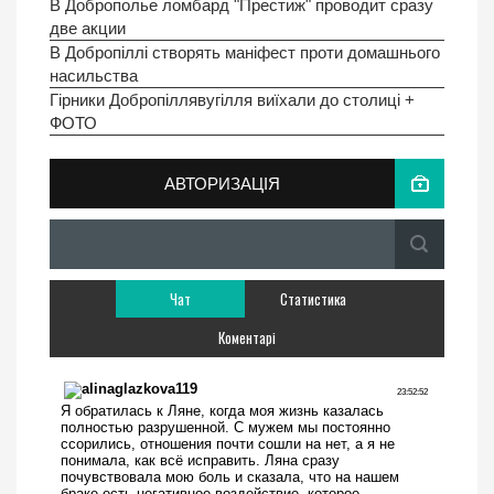
В Доброполье ломбард "Престиж" проводит сразу
две акции
В Добропіллі створять маніфест проти домашнього
насильства
Гірники Добропіллявугілля виїхали до столиці +
ФОТО
АВТОРИЗАЦІЯ
Чат
Статистика
Коментарі