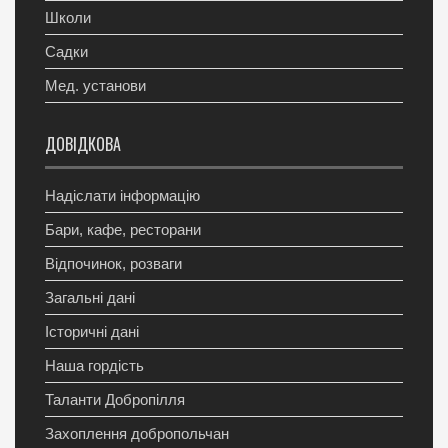
Школи
Садки
Мед. установи
ДОВІДКОВА
Надіслати інформацію
Бари, кафе, ресторани
Відпочинок, розваги
Загальні дані
Історичні дані
Наша гордість
Таланти Добропілля
Захоплення добропольчан