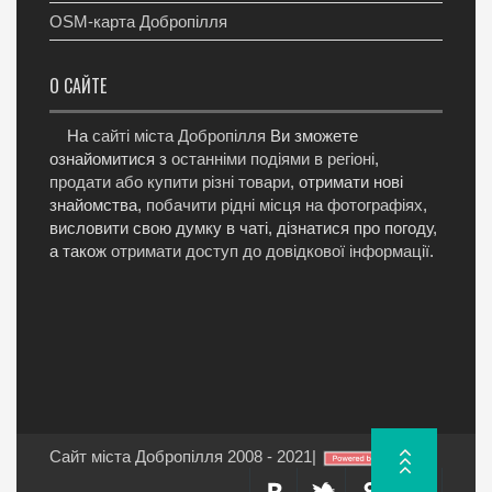
OSM-карта Добропілля
О САЙТЕ
На
сайті міста Добропілля
Ви зможете
ознайомитися з
останніми подіями в регіоні
,
продати або купити різні товари
, отримати нові
знайомства,
побачити рідні місця на фотографіях
,
висловити свою думку в чаті, дізнатися про погоду,
а також
отримати доступ до довідкової інформації
.
Сайт міста Добропілля 2008 - 2021
|