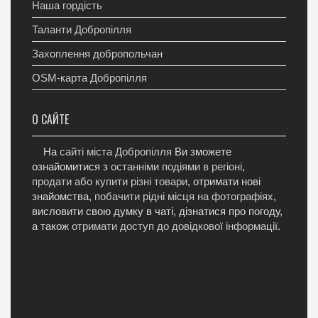
Наша гордість
Таланти Добропілля
Захоплення добропольчан
OSM-карта Добропілля
О САЙТЕ
На
сайті міста Добропілля
Ви зможете
ознайомитися з
останніми подіями в регіоні
,
продати або купити різні товари
, отримати нові
знайомства,
побачити рідні місця на фотографіях
,
висловити свою думку в чаті, дізнатися про погоду,
а також
отримати доступ до довідкової інформації
.