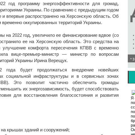
22 год программу энергоэффективности для громад,
рриториями Украины. По сравнению с предыдущим годом
 и впервые распространено на Херсонскую область. Об
 временно оккупированных территорий Украины.
ы на 2022 год, увеличило ее финансирование вдвое (со
ространило ее на Херсонскую область. Это средства на
и улучшение комфорта пересечения КПВВ с временно
тила вице-премьер-министр — министр по вопросам
риторий Украины Ирина Верещук.
2 года будет продолжаться внедрение новейших
ах социальной инфраструктуры и в сервисных зонах
ПВВ). Это позволит частично обеспечить громады
уменьшить их энергозависимость, будет способствовать
ловия для восстановления благосостояния и развития
на крышах зданий и сооружений;