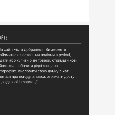
АЙТЕ
а
сайті міста Добропілля
Ви зможете
айомитися з
останніми подіями в регіоні
,
дати або купити різні товари
, отримати нові
йомства,
побачити рідні місця на
ографіях
, висловити свою думку в чаті,
натися про погоду, а також
отримати доступ
довідкової інформації
.