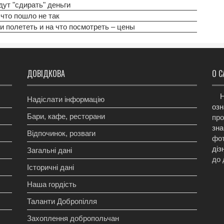
дут "сдирать" деньги
 что пошло не так
и полететь и на что посмотреть – цены
ДОВІДКОВА
О С
Н
Надіслати інформацію
озн
Бари, кафе, ресторани
про
зна
Відпочинок, розваги
фот
діз
Загальні дані
до 
Історичні дані
Наша гордість
Таланти Добропілля
Захоплення добропольчан