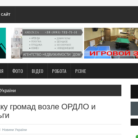
А САЙТ
НЯ
ФОТО
ВІДЕО
РОБОТА
РІЗНЕ
України
жку громад возле ОРДЛО и
ьги
Новини України