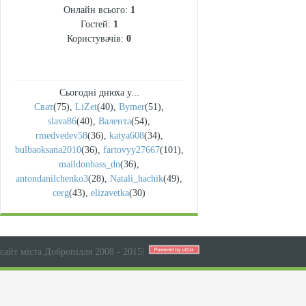
Онлайн всього:
1
Гостей:
1
Користувачів:
0
Сьогодні днюха у...
Сват
(75)
,
LiZet
(40)
,
Bymer
(51)
,
slava86
(40)
,
Валента
(54)
,
rmedvedev58
(36)
,
katya608
(34)
,
bulbaoksana2010
(36)
,
fartovyy27667
(101)
,
maildonbass_dn
(36)
,
antondanilchenko3
(28)
,
Natali_hachik
(49)
,
cerg
(43)
,
elizavetka
(30)
сайт міста Добропілля 2008 - 2015
|