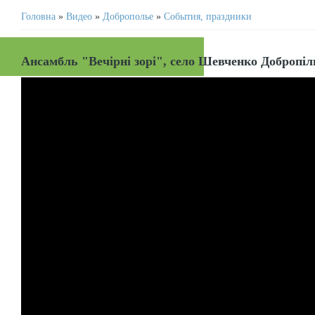
Головна
»
Видео
»
Доброполье
»
События, праздники
Ансамбль "Вечірні зорі", село Шевченко Добропіл