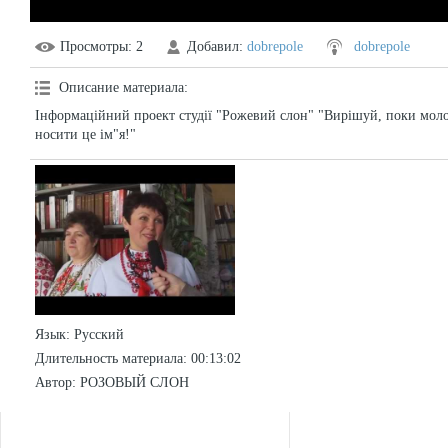
Просмотры
: 2
Добавил
:
dobrepole
dobrepole
Описание материала
:
Інформаційний проект студії "Рожевий слон" "Вирішуй, поки моло
носити це ім"я!"
Язык
: Русский
Длительность материала
: 00:13:02
Автор
: РОЗОВЫЙ СЛОН
СТАТИСТИКА