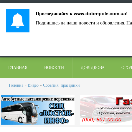
Лист адміністрації
Контакти
Коментарі
Присоединяйся к
www.dobrepole.com.ua
!
Подпишись на наши новости и обновления. На
ГЛАВНАЯ
НОВОСТИ
ДОВІДКОВА
ОГО
Головна
»
Видео
»
События, праздники