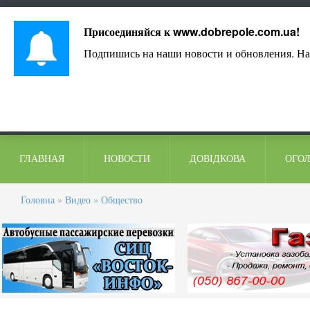
Лист адміністрації
Контакти
Коментарі
Присоединяйся к
www.dobrepole.com.ua
!
Подпишись на наши новости и обновления. На
ГЛАВНАЯ
НОВОСТИ
ДОВІДКОВА
ОГО
Головна
»
Видео
»
Общество