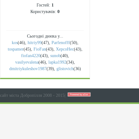
Гостей:
1
Користувачів:
0
Сьогодні днюха у...
kos
(46)
,
hitriy99
(47)
,
Parfenofff
(50)
,
tospamer
(45)
,
FioFan
(43)
,
XepcoHec
(43)
,
fiofan4220
(43)
,
sunob
(40)
,
vasilyevalena
(46)
,
lapka1992
(34)
,
dmitriykuleshov1987
(39)
,
glistovich
(36)
сайт міста Добропілля 2008 - 2015
|