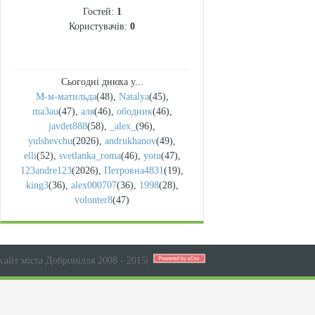
Гостей:
1
Користувачів:
0
Сьогодні днюха у...
М-м-матильда
(48)
,
Natalya
(45)
,
ma3au
(47)
,
аля
(46)
,
ободник
(46)
,
javdet888
(58)
,
_alex_
(96)
,
yulshevchu
(2026)
,
andrukhanov
(49)
,
elli
(52)
,
svetlanka_roma
(46)
,
yotu
(47)
,
123andre123
(2026)
,
Петровна4831
(19)
,
king3
(36)
,
alex000707
(36)
,
1998
(28)
,
volonter8
(47)
сайт міста Добропілля 2008 - 2015
|