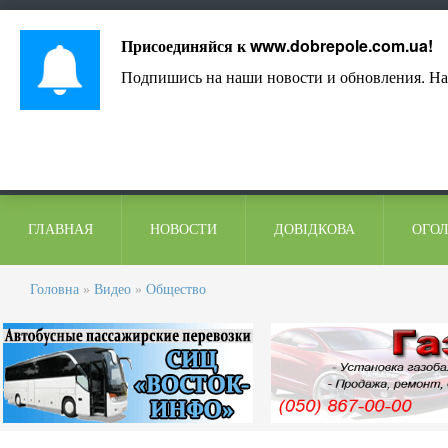
Лист адміністрації
Контакти
Коментарі
Присоединяйся к
www.dobrepole.com.ua
!
Подпишись на наши новости и обновления. На
ГЛАВНАЯ
НОВОСТИ
ДОВІДКОВА
ОГО
Головна
»
Видео
»
Общество