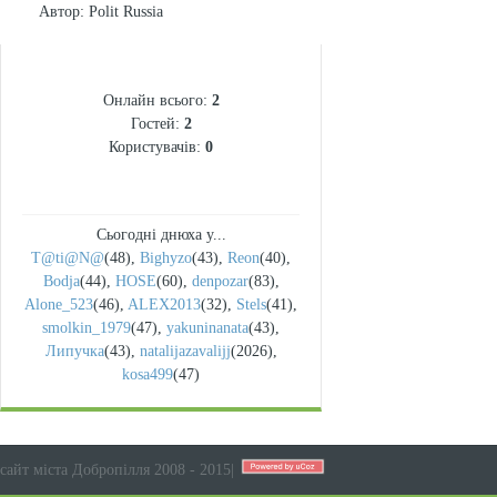
Автор
: Polit Russia
СТАТИСТИКА
Онлайн всього:
2
Гостей:
2
Користувачів:
0
Сьогодні днюха у...
T@ti@N@
(48)
,
Bighyzo
(43)
,
Reon
(40)
,
Bodja
(44)
,
HOSE
(60)
,
denpozar
(83)
,
Alone_523
(46)
,
ALEX2013
(32)
,
Stels
(41)
,
smolkin_1979
(47)
,
yakuninanata
(43)
,
Липучка
(43)
,
natalijazavalijj
(2026)
,
kosa499
(47)
сайт міста Добропілля 2008 - 2015
|