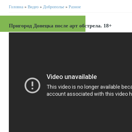
Головна
»
Видео
»
Доброполье
»
Разное
Пригород Донецка после арт обстрела. 18+