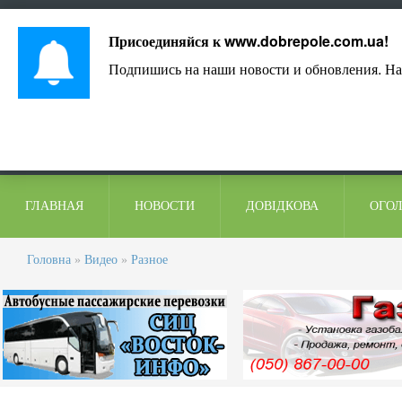
Лист адміністрації
Контакти
Коментарі
Присоединяйся к
www.dobrepole.com.ua
!
Подпишись на наши новости и обновления. На
ГЛАВНАЯ
НОВОСТИ
ДОВІДКОВА
ОГО
Головна
»
Видео
»
Разное