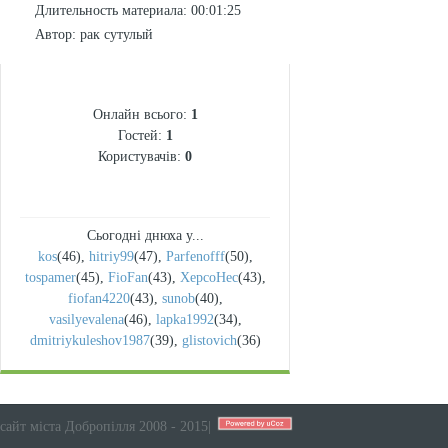
Длительность материала
: 00:01:25
Автор
: рак сутулый
СТАТИСТИКА
Онлайн всього:
1
Гостей:
1
Користувачів:
0
Сьогодні днюха у...
kos
(46)
,
hitriy99
(47)
,
Parfenofff
(50)
,
tospamer
(45)
,
FioFan
(43)
,
XepcoHec
(43)
,
fiofan4220
(43)
,
sunob
(40)
,
vasilyevalena
(46)
,
lapka1992
(34)
,
dmitriykuleshov1987
(39)
,
glistovich
(36)
сайт міста Добропілля 2008 - 2015
|