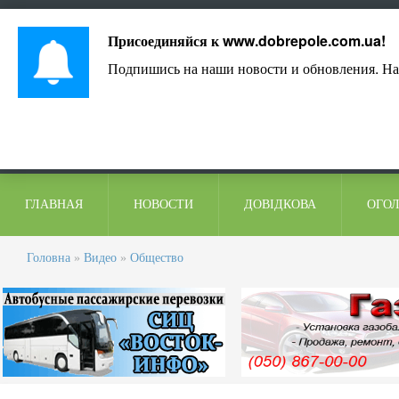
Лист адміністрації
Контакти
Коментарі
Присоединяйся к
www.dobrepole.com.ua
!
Подпишись на наши новости и обновления. На
ГЛАВНАЯ
НОВОСТИ
ДОВІДКОВА
ОГО
Головна
»
Видео
»
Общество