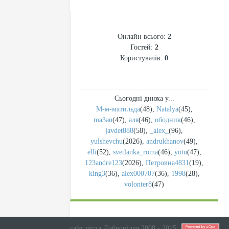
СТАТИСТИКА
Онлайн всього:
2
Гостей:
2
Користувачів:
0
Сьогодні днюха у...
М-м-матильда
(48)
,
Natalya
(45)
,
ma3au
(47)
,
аля
(46)
,
ободник
(46)
,
javdet888
(58)
,
_alex_
(96)
,
yulshevchu
(2026)
,
andrukhanov
(49)
,
elli
(52)
,
svetlanka_roma
(46)
,
yotu
(47)
,
123andre123
(2026)
,
Петровна4831
(19)
,
king3
(36)
,
alex000707
(36)
,
1998
(28)
,
volonter8
(47)
сайт міста Добропілля 2008 - 2015
|