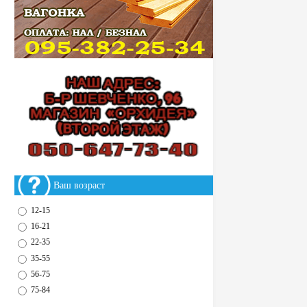
Ваш возраст
12-15
16-21
22-35
35-55
56-75
75-84