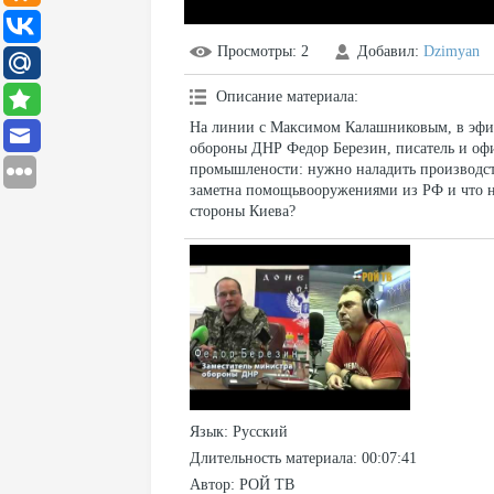
Просмотры
: 2
Добавил
:
Dzimyan
Описание материала
:
На линии с Максимом Калашниковым, в эфир
обороны ДНР Федор Березин, писатель и о
промышлености: нужно наладить производст
заметна помощьвооружениями из РФ и что н
стороны Киева?
Язык
: Русский
Длительность материала
: 00:07:41
Автор
: РОЙ ТВ