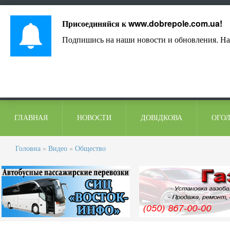
Лист адміністрації
Контакти
Коментарі
Присоединяйся к
www.dobrepole.com.ua
!
Подпишись на наши новости и обновления. На
ГЛАВНАЯ
НОВОСТИ
ДОВІДКОВА
ОГО
Головна
»
Видео
»
Общество