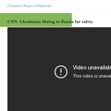
Головна
»
Видео
»
Общество
CNN. Ukrainians fleeing to Russia for safety