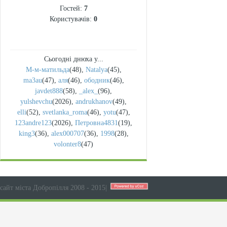
Гостей:
7
Користувачів:
0
Сьогодні днюха у...
М-м-матильда
(48)
,
Natalya
(45)
,
ma3au
(47)
,
аля
(46)
,
ободник
(46)
,
javdet888
(58)
,
_alex_
(96)
,
yulshevchu
(2026)
,
andrukhanov
(49)
,
elli
(52)
,
svetlanka_roma
(46)
,
yotu
(47)
,
123andre123
(2026)
,
Петровна4831
(19)
,
king3
(36)
,
alex000707
(36)
,
1998
(28)
,
volonter8
(47)
сайт міста Добропілля 2008 - 2015
|