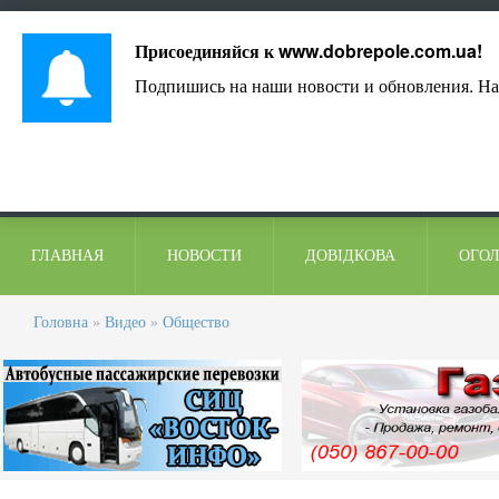
Лист адміністрації
Контакти
Коментарі
Присоединяйся к
www.dobrepole.com.ua
!
Подпишись на наши новости и обновления. На
ГЛАВНАЯ
НОВОСТИ
ДОВІДКОВА
ОГО
Головна
»
Видео
»
Общество