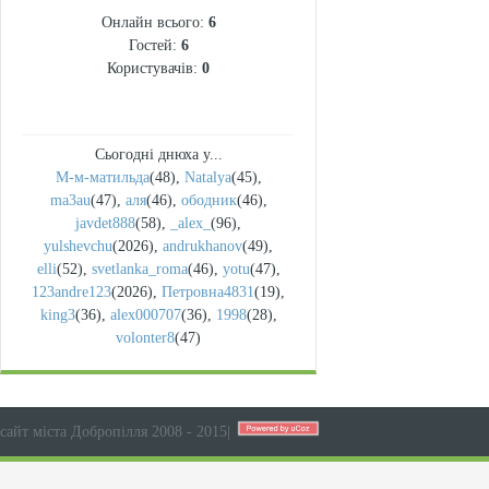
Онлайн всього:
6
Гостей:
6
Користувачів:
0
Сьогодні днюха у...
М-м-матильда
(48)
,
Natalya
(45)
,
ma3au
(47)
,
аля
(46)
,
ободник
(46)
,
javdet888
(58)
,
_alex_
(96)
,
yulshevchu
(2026)
,
andrukhanov
(49)
,
elli
(52)
,
svetlanka_roma
(46)
,
yotu
(47)
,
123andre123
(2026)
,
Петровна4831
(19)
,
king3
(36)
,
alex000707
(36)
,
1998
(28)
,
volonter8
(47)
сайт міста Добропілля 2008 - 2015
|