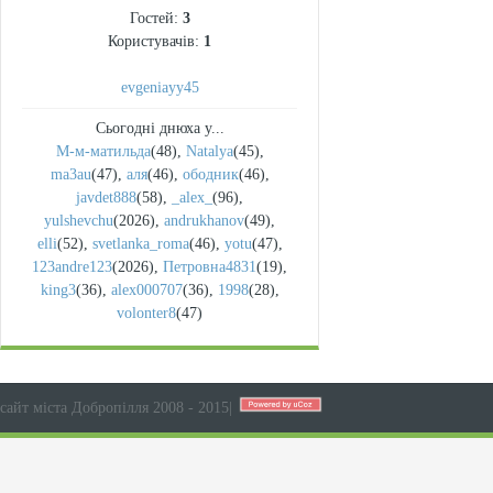
Гостей:
3
Користувачів:
1
evgeniayy45
Сьогодні днюха у...
М-м-матильда
(48)
,
Natalya
(45)
,
ma3au
(47)
,
аля
(46)
,
ободник
(46)
,
javdet888
(58)
,
_alex_
(96)
,
yulshevchu
(2026)
,
andrukhanov
(49)
,
elli
(52)
,
svetlanka_roma
(46)
,
yotu
(47)
,
123andre123
(2026)
,
Петровна4831
(19)
,
king3
(36)
,
alex000707
(36)
,
1998
(28)
,
volonter8
(47)
сайт міста Добропілля 2008 - 2015
|