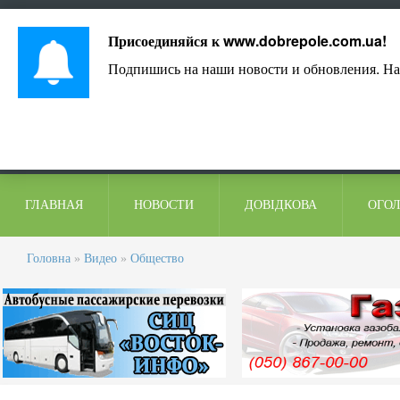
Лист адміністрації
Контакти
Коментарі
Присоединяйся к
www.dobrepole.com.ua
!
Подпишись на наши новости и обновления. На
ГЛАВНАЯ
НОВОСТИ
ДОВІДКОВА
ОГО
Головна
»
Видео
»
Общество