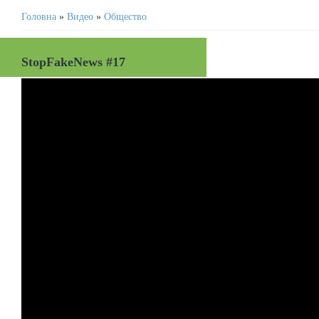
Головна
»
Видео
»
Общество
StopFakeNews #17