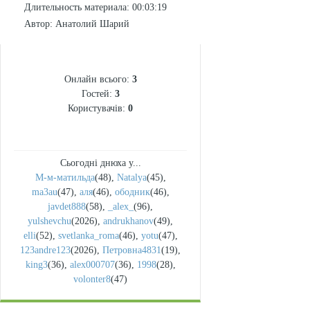
Длительность материала
: 00:03:19
Автор
: Анатолий Шарий
СТАТИСТИКА
Онлайн всього:
3
Гостей:
3
Користувачів:
0
Сьогодні днюха у...
М-м-матильда
(48)
,
Natalya
(45)
,
ma3au
(47)
,
аля
(46)
,
ободник
(46)
,
javdet888
(58)
,
_alex_
(96)
,
yulshevchu
(2026)
,
andrukhanov
(49)
,
elli
(52)
,
svetlanka_roma
(46)
,
yotu
(47)
,
123andre123
(2026)
,
Петровна4831
(19)
,
king3
(36)
,
alex000707
(36)
,
1998
(28)
,
volonter8
(47)