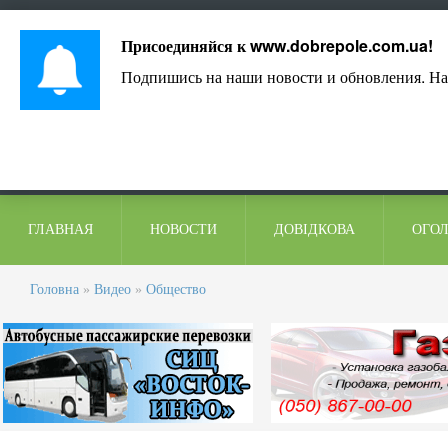
Лист адміністрації
Контакти
Коментарі
Присоединяйся к
www.dobrepole.com.ua
!
Подпишись на наши новости и обновления. На
ГЛАВНАЯ
НОВОСТИ
ДОВІДКОВА
ОГО
Головна
»
Видео
»
Общество