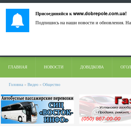
Лист адміністрації
Контакти
Коментарі
Присоединяйся к
www.dobrepole.com.ua
!
Подпишись на наши новости и обновления. На
ГЛАВНАЯ
НОВОСТИ
ДОВІДКОВА
ОГО
Головна
»
Видео
»
Общество