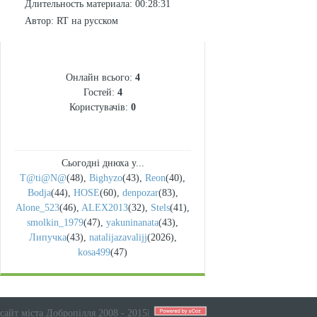
Длительность материала
: 00:28:31
Автор
: RT на русском
СТАТИСТИКА
Онлайн всього:
4
Гостей:
4
Користувачів:
0
Сьогодні днюха у...
T@ti@N@
(48)
,
Bighyzo
(43)
,
Reon
(40)
,
Bodja
(44)
,
HOSE
(60)
,
denpozar
(83)
,
Alone_523
(46)
,
ALEX2013
(32)
,
Stels
(41)
,
smolkin_1979
(47)
,
yakuninanata
(43)
,
Липучка
(43)
,
natalijazavalijj
(2026)
,
kosa499
(47)
сайт міста Добропілля 2008 - 2015
|