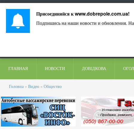
Лист адміністрації
Контакти
Коментарі
Присоединяйся к
www.dobrepole.com.ua
!
Подпишись на наши новости и обновления. На
ГЛАВНАЯ
НОВОСТИ
ДОВІДКОВА
ОГО
Головна
»
Видео
»
Общество