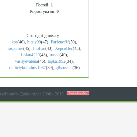
Гостей:
1
Користувачів:
0
Сьогодні днюха у...
kos
(46)
,
hitriy99
(47)
,
Parfenofff
(50)
,
tospamer
(45)
,
FioFan
(43)
,
XepcoHec
(43)
,
fiofan4220
(43)
,
sunob
(40)
,
vasilyevalena
(46)
,
lapka1992
(34)
,
dmitriykuleshov1987
(39)
,
glistovich
(36)
сайт міста Добропілля 2008 - 2015
|