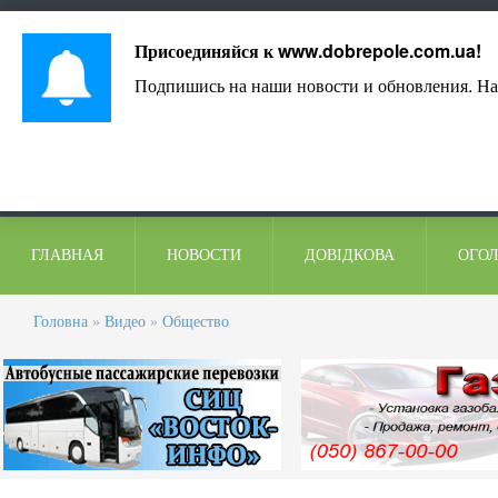
Лист адміністрації
Контакти
Коментарі
Присоединяйся к
www.dobrepole.com.ua
!
Подпишись на наши новости и обновления. На
ГЛАВНАЯ
НОВОСТИ
ДОВІДКОВА
ОГО
Головна
»
Видео
»
Общество