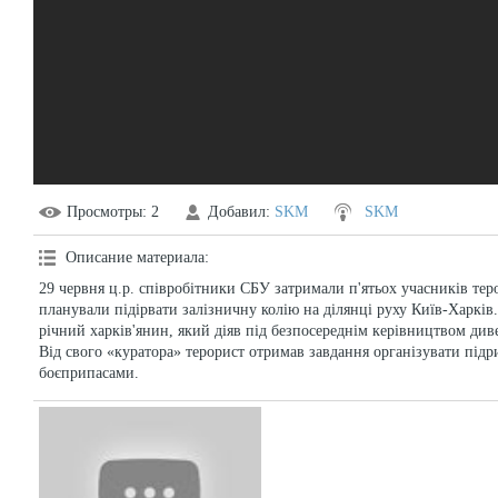
Просмотры
: 2
Добавил
:
SKM
SKM
Описание материала
:
29 червня ц.р. співробітники СБУ затримали п'ятьох учасників те
планували підірвати залізничну колію на ділянці руху Київ-Харків
річний харків'янин, який діяв під безпосереднім керівництвом диве
Від свого «куратора» терорист отримав завдання організувати підр
боєприпасами.