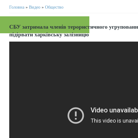
Головна
»
Видео
»
Общество
СБУ затримала членів терористичного угрупованн
підірвати харківську залізницю