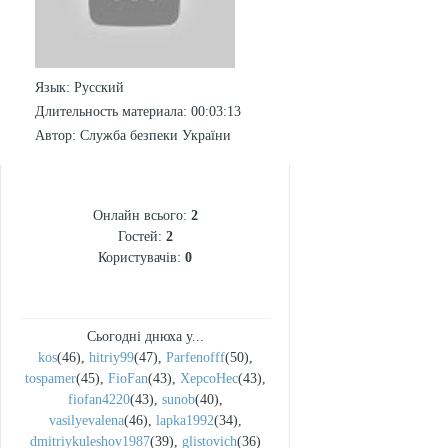
Язык
: Русский
Длительность материала
: 00:03:13
Автор
: Служба безпеки України
СТАТИСТИКА
Онлайн всього:
2
Гостей:
2
Користувачів:
0
Сьогодні днюха у...
kos
(46)
,
hitriy99
(47)
,
Parfenofff
(50)
,
tospamer
(45)
,
FioFan
(43)
,
XepcoHec
(43)
,
fiofan4220
(43)
,
sunob
(40)
,
vasilyevalena
(46)
,
lapka1992
(34)
,
dmitriykuleshov1987
(39)
,
glistovich
(36)