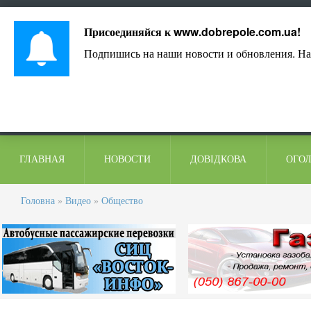
Лист адміністрації
Контакти
Коментарі
Присоединяйся к
www.dobrepole.com.ua
!
Подпишись на наши новости и обновления. На
ГЛАВНАЯ
НОВОСТИ
ДОВІДКОВА
ОГО
Головна
»
Видео
»
Общество