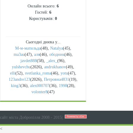
Онлайн всього:
6
Гостей:
6
Користувачів:
0
Сьогодні днюха у...
М-м-матильда
(48)
,
Natalya
(45)
,
ma3au
(47)
,
аля
(46)
,
ободник
(46)
,
javdet888
(58)
,
_alex_
(96)
,
yulshevchu
(2026)
,
andrukhanov
(49)
,
elli
(52)
,
svetlanka_roma
(46)
,
yotu
(47)
,
123andre123
(2026)
,
Петровна4831
(19)
,
king3
(36)
,
alex000707
(36)
,
1998
(28)
,
volonter8
(47)
сайт міста Добропілля 2008 - 2015
|
<