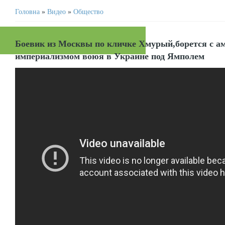
Головна
»
Видео
»
Общество
Боевик из Москвы по кличке Хмурый,борется с а
империализмом воюя в Украине под Ямполем