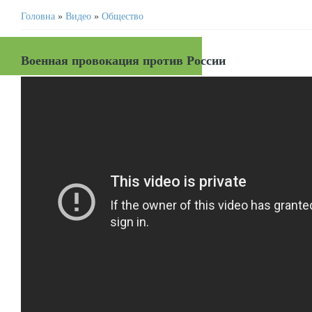
Головна
»
Видео
»
Общество
Военная провокация против России