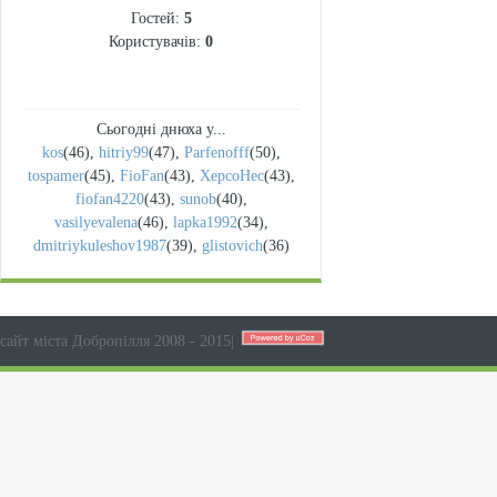
Гостей:
5
Користувачів:
0
Сьогодні днюха у...
kos
(46)
,
hitriy99
(47)
,
Parfenofff
(50)
,
tospamer
(45)
,
FioFan
(43)
,
XepcoHec
(43)
,
fiofan4220
(43)
,
sunob
(40)
,
vasilyevalena
(46)
,
lapka1992
(34)
,
dmitriykuleshov1987
(39)
,
glistovich
(36)
сайт міста Добропілля 2008 - 2015
|