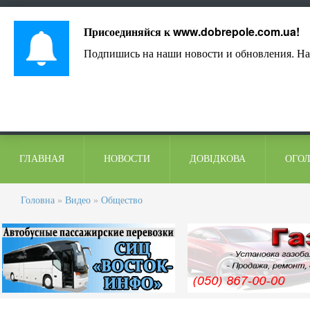
Лист адміністрації
Контакти
Коментарі
Присоединяйся к
www.dobrepole.com.ua
!
Подпишись на наши новости и обновления. На
ГЛАВНАЯ
НОВОСТИ
ДОВІДКОВА
ОГО
Головна
»
Видео
»
Общество