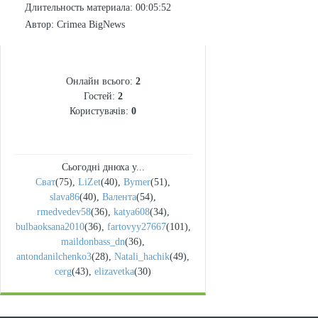
Длительность материала
: 00:05:52
Автор
: Crimea BigNews
СТАТИСТИКА
Онлайн всього:
2
Гостей:
2
Користувачів:
0
Сьогодні днюха у...
Сват
(75)
,
LiZet
(40)
,
Bymer
(51)
,
slava86
(40)
,
Валента
(54)
,
rmedvedev58
(36)
,
katya608
(34)
,
bulbaoksana2010
(36)
,
fartovyy27667
(101)
,
maildonbass_dn
(36)
,
antondanilchenko3
(28)
,
Natali_hachik
(49)
,
cerg
(43)
,
elizavetka
(30)