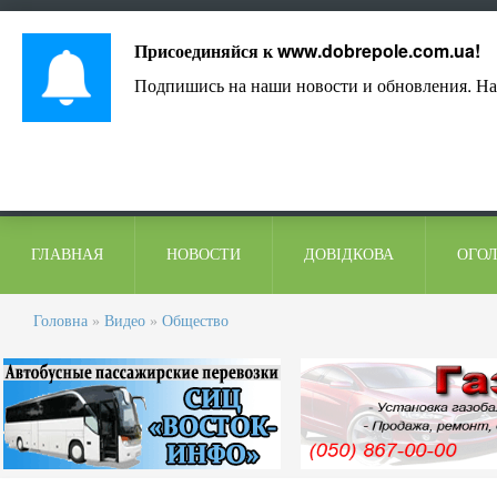
Лист адміністрації
Контакти
Коментарі
Присоединяйся к
www.dobrepole.com.ua
!
Подпишись на наши новости и обновления. На
ГЛАВНАЯ
НОВОСТИ
ДОВІДКОВА
ОГО
Головна
»
Видео
»
Общество