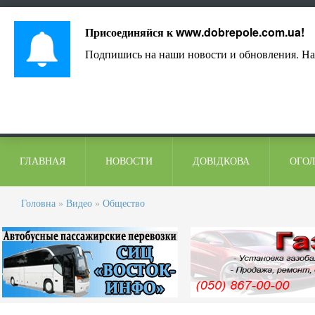
Лист адміністрації
Контакти
Коментарі
Присоединяйся к
www.dobrepole.com.ua
!
Подпишись на наши новости и обновления. На
ГЛАВНАЯ
НОВОСТИ
ДОВІДКОВА
ОГО
Головна
»
Видео
»
Общество