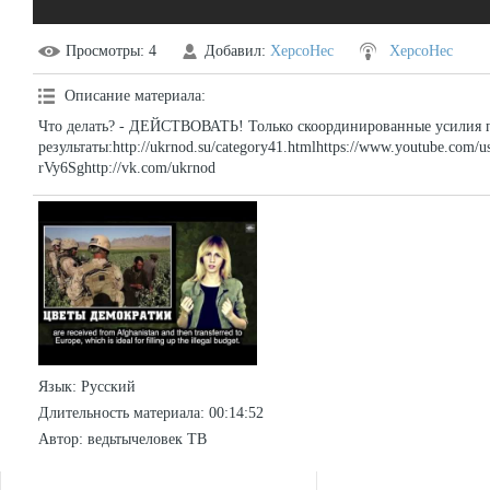
Просмотры
: 4
Добавил
:
XepcoHec
XepcoHec
Описание материала
:
Что делать? - ДЕЙСТВОВАТЬ! Только скоординированные усилия 
результаты:http://ukrnod.su/category41.htmlhttps://www.youtube.co
rVy6Sghttp://vk.com/ukrnod
Язык
: Русский
Длительность материала
: 00:14:52
Автор
: ведьтычеловек ТВ