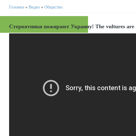
Головна
»
Видео
»
Общество
Стервятники пожирают Украину! The vultures are 