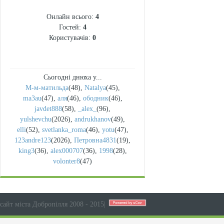
СТАТИСТИКА
Онлайн всього:
4
Гостей:
4
Користувачів:
0
Сьогодні днюха у...
М-м-матильда
(48)
,
Natalya
(45)
,
ma3au
(47)
,
аля
(46)
,
ободник
(46)
,
javdet888
(58)
,
_alex_
(96)
,
yulshevchu
(2026)
,
andrukhanov
(49)
,
elli
(52)
,
svetlanka_roma
(46)
,
yotu
(47)
,
123andre123
(2026)
,
Петровна4831
(19)
,
king3
(36)
,
alex000707
(36)
,
1998
(28)
,
volonter8
(47)
сайт міста Добропілля 2008 - 2015
|