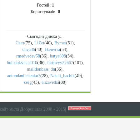
Гостей:
1
Користувачів:
0
Сьогодні днюха у...
Сват
(75)
,
LiZet
(40)
,
Bymer
(51)
,
slava86
(40)
,
Валента
(54)
,
rmedvedev58
(36)
,
katya608
(34)
,
bulbaoksana2010
(36)
,
fartovyy27667
(101)
,
maildonbass_dn
(36)
,
antondanilchenko3
(28)
,
Natali_hachik
(49)
,
cerg
(43)
,
elizavetka
(30)
сайт міста Добропілля 2008 - 2015
|