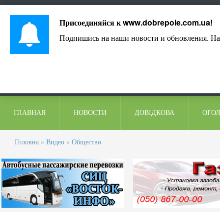
Лист адміністрації
Контакти
Коментарі
Присоединяйся к
www.dobrepole.com.ua
!
Подпишись на наши новости и обновления. На
ГЛАВНАЯ
НОВОСТИ
ДОВІДКОВА
ОГО
Головна
»
Видео
»
Общество