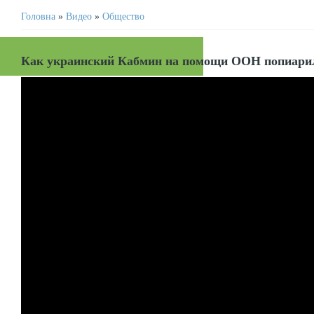
Головна
»
Видео
»
Общество
Как украинский Кабмин на помощи ООН попиари