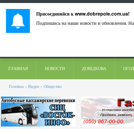
Лист адміністрації
Контакти
Коментарі
Присоединяйся к
www.dobrepole.com.ua
!
Подпишись на наши новости и обновления. На
ГЛАВНАЯ
НОВОСТИ
ДОВІДКОВА
ОГО
Головна
»
Видео
»
Общество