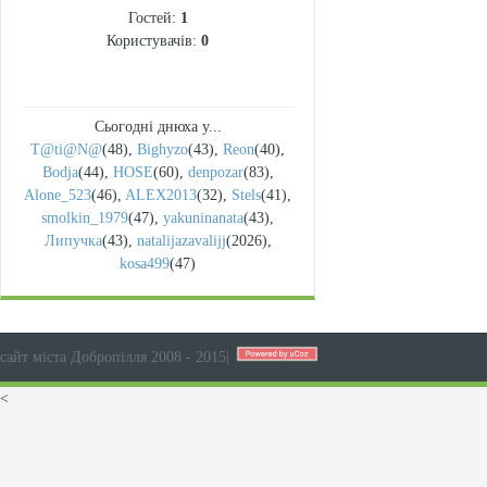
Гостей:
1
Користувачів:
0
Сьогодні днюха у...
T@ti@N@
(48)
,
Bighyzo
(43)
,
Reon
(40)
,
Bodja
(44)
,
HOSE
(60)
,
denpozar
(83)
,
Alone_523
(46)
,
ALEX2013
(32)
,
Stels
(41)
,
smolkin_1979
(47)
,
yakuninanata
(43)
,
Липучка
(43)
,
natalijazavalijj
(2026)
,
kosa499
(47)
сайт міста Добропілля 2008 - 2015
|
<