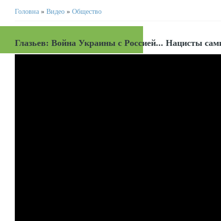
Головна
»
Видео
»
Общество
Глазьев: Война Украины с Россией... Нацисты сами