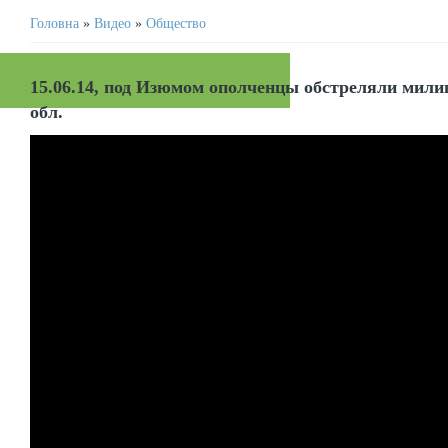
Головна
»
Видео
»
Общество
15.06.14, под Изюмом ополченцы обстреляли мил
обл.