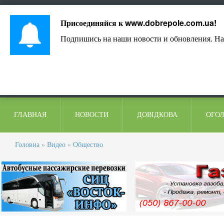
Лист адміністрації
Контакти
Коментарі
Присоединяйся к
www.dobrepole.com.ua
!
Подпишись на наши новости и обновления. На
ГЛАВНАЯ
НОВОСТИ
ДОВІДКОВА
ОГО
Головна
»
Видео
»
Общество