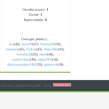
СТАТИСТИКА
Онлайн всього:
1
Гостей:
1
Користувачів:
0
Сьогодні днюха у...
kos
(46)
,
hitriy99
(47)
,
Parfenofff
(50)
,
tospamer
(45)
,
FioFan
(43)
,
XepcoHec
(43)
,
fiofan4220
(43)
,
sunob
(40)
,
vasilyevalena
(46)
,
lapka1992
(34)
,
dmitriykuleshov1987
(39)
,
glistovich
(36)
сайт міста Добропілля 2008 - 2015
|