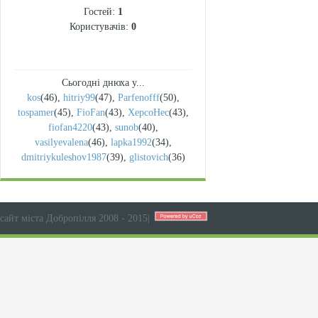
Гостей:
1
Користувачів:
0
Сьогодні днюха у...
kos
(46)
,
hitriy99
(47)
,
Parfenofff
(50)
,
tospamer
(45)
,
FioFan
(43)
,
XepcoHec
(43)
,
fiofan4220
(43)
,
sunob
(40)
,
vasilyevalena
(46)
,
lapka1992
(34)
,
dmitriykuleshov1987
(39)
,
glistovich
(36)
сайт міста Добропілля 2008 - 2015
|