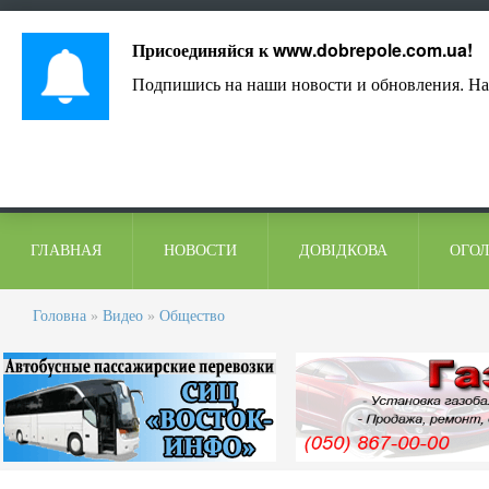
Лист адміністрації
Контакти
Коментарі
Присоединяйся к
www.dobrepole.com.ua
!
Подпишись на наши новости и обновления. На
ГЛАВНАЯ
НОВОСТИ
ДОВІДКОВА
ОГО
Головна
»
Видео
»
Общество