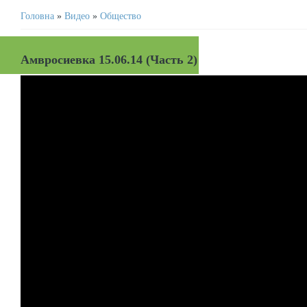
Головна
»
Видео
»
Общество
Амвросиевка 15.06.14 (Часть 2)