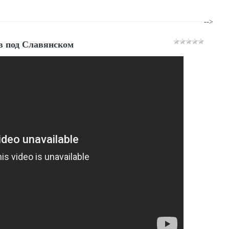
-->
в под Славянском