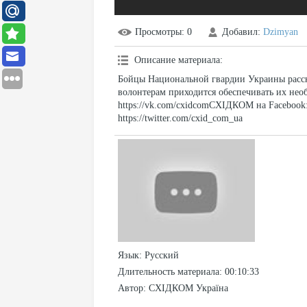
Просмотры
: 0
Добавил
:
Dzimyan
Описание материала
:
Бойцы Национальной гвардии Украины расск
волонтерам приходится обеспечивать их н
https://vk.com/cxidcomСХІДКОМ на Facebook:
https://twitter.com/cxid_com_ua
Язык
: Русский
Длительность материала
: 00:10:33
Автор
: СХІДКОМ Україна