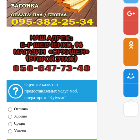
Оцените качество
предоставляемых услуг моб.
оператором "Kyivstar"
Отлично
Хорошо
Средне
Ужасно