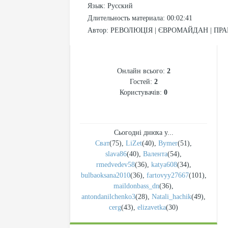
Язык
: Русский
Длительность материала
: 00:02:41
Автор
: РЕВОЛЮЦІЯ | ЄВРОМАЙДАН | ПР
СТАТИСТИКА
Онлайн всього:
2
Гостей:
2
Користувачів:
0
Сьогодні днюха у...
Сват
(75)
,
LiZet
(40)
,
Bymer
(51)
,
slava86
(40)
,
Валента
(54)
,
rmedvedev58
(36)
,
katya608
(34)
,
bulbaoksana2010
(36)
,
fartovyy27667
(101)
,
maildonbass_dn
(36)
,
antondanilchenko3
(28)
,
Natali_hachik
(49)
,
cerg
(43)
,
elizavetka
(30)