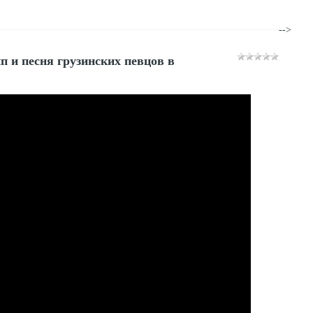
-->
и песня грузинских певцов в