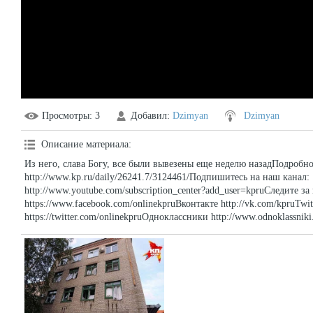
Просмотры
: 3
Добавил
:
Dzimyan
Dzimyan
Описание материала
:
Из него, слава Богу, все были вывезены еще неделю назадПодробно
http://www.kp.ru/daily/26241.7/3124461/Подпишитесь на наш канал:
http://www.youtube.com/subscription_center?add_user=kpruСледите з
https://www.facebook.com/onlinekpruВконтакте http://vk.com/kpruTwit
https://twitter.com/onlinekpruОдноклассники http://www.odnoklassniki