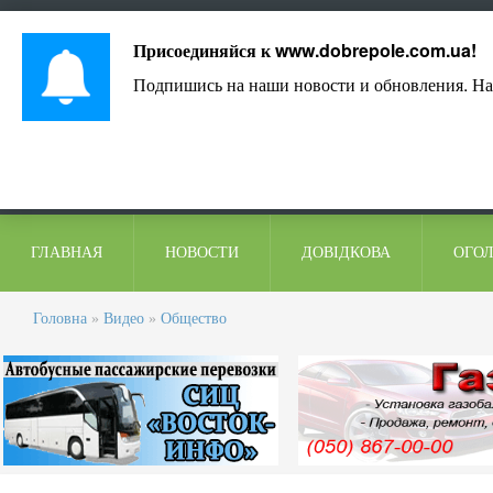
Лист адміністрації
Контакти
Коментарі
Присоединяйся к
www.dobrepole.com.ua
!
Подпишись на наши новости и обновления. На
ГЛАВНАЯ
НОВОСТИ
ДОВІДКОВА
ОГО
Головна
»
Видео
»
Общество