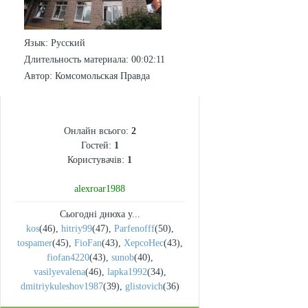
Язык
: Русский
Длительность материала
: 00:02:11
Автор
: Комсомольская Правда
СТАТИСТИКА
Онлайн всього:
2
Гостей:
1
Користувачів:
1
alexroar1988
Сьогодні днюха у...
kos
(46)
,
hitriy99
(47)
,
Parfenofff
(50)
,
tospamer
(45)
,
FioFan
(43)
,
XepcoHec
(43)
,
fiofan4220
(43)
,
sunob
(40)
,
vasilyevalena
(46)
,
lapka1992
(34)
,
dmitriykuleshov1987
(39)
,
glistovich
(36)