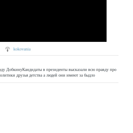
kokovania
рду ДобкинуКандидаты в президенты высказали всю правду про
олитики друзья детства а людей они имеют за быдло