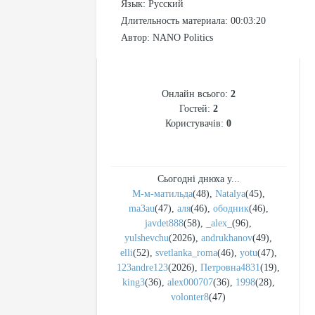
Язык
: Русский
Длительность материала
: 00:03:20
Автор
: NANO Politics
СТАТИСТИКА
Онлайн всього:
2
Гостей:
2
Користувачів:
0
Сьогодні днюха у...
М-м-матильда
(48)
,
Natalya
(45)
,
ma3au
(47)
,
аля
(46)
,
ободник
(46)
,
javdet888
(58)
,
_alex_
(96)
,
yulshevchu
(2026)
,
andrukhanov
(49)
,
elli
(52)
,
svetlanka_roma
(46)
,
yotu
(47)
,
123andre123
(2026)
,
Петровна4831
(19)
,
king3
(36)
,
alex000707
(36)
,
1998
(28)
,
volonter8
(47)