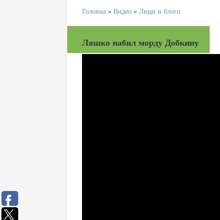
Головна
»
Видео
»
Люди и блоги
Ляшко набил морду Добкину