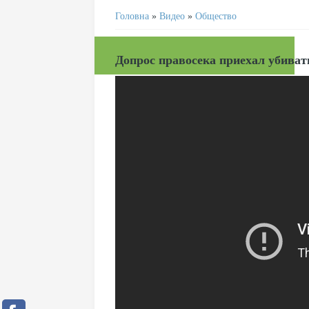
Головна
»
Видео
»
Общество
Допрос правосека приехал убиват