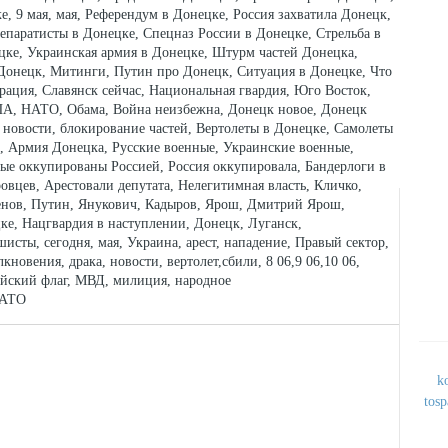
, 9 мая, мая, Референдум в Донецке, Россия захватила Донецк,
епаратисты в Донецке, Спецназ России в Донецке, Стрельба в
ке, Украинская армия в Донецке, Штурм частей Донецка,
Донецк, Митинги, Путин про Донецк, Ситуация в Донецке, Что
рация, Славянск сейчас, Национальная гвардия, Юго Восток,
ША, НАТО, Обама, Война неизбежна, Донецк новое, Донецк
 новости, блокирование частей, Вертолеты в Донецке, Самолеты
, Армия Донецка, Русские военные, Украинские военные,
ые оккупированы Россией, Россия оккупировала, Бандерлоги в
овцев, Арестовали депутата, Нелегитимная власть, Кличко,
нов, Путин, Янукович, Кадыров, Ярош, Дмитрий Ярош,
ке, Нацгвардия в наступлении, Донецк, Луганск,
исты, сегодня, мая, Украина, арест, нападение, Правый сектор,
новения, драка, новости, вертолет,сбили, 8 06,9 06,10 06,
ийский флаг, МВД, милиция, народное
 АТО
k
tos