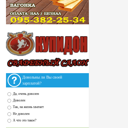
Довольны ли Вы своей
зарплатой?
Да, очень доволен
Доволен
Так, на жизнь хватает
Не доволен
А что это такое?