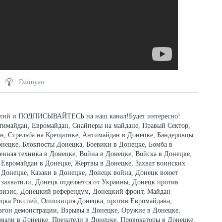
Dzimyan
обытий и ПОДПИСЫВАЙТЕСЬ на наш канал!Будет интересно!
нтимайдан, Евромайдан, Снайперы на майдане, Правый Сектор,
, Стрельба на Крещатике, Антимайдан в Донецке, Бандеровцы
онецке, Блокпосты Донецка, Боевики в Донецке, Бомба в
енная техника в Донецке, Война в Донецке, Войска в Донецке,
 Евромайдан в Донецке, Жертвы в Донецке, Захват воинских
в Донецке, Казаки в Донецке, Донецк война, Донецк воюет
захватили, Донецк отделяется от Украины, Донецк против
кризис, Донецкий референдум, Донецкий фронт, Майдан
цка Россией, Оппозиция Донецка, против Евромайдана,
азгон демонстрации, Взрывы в Донецке, Оружие в Донецке,
мали в Донецке, Предатели в Донецке, Провокаторы в Донецке,