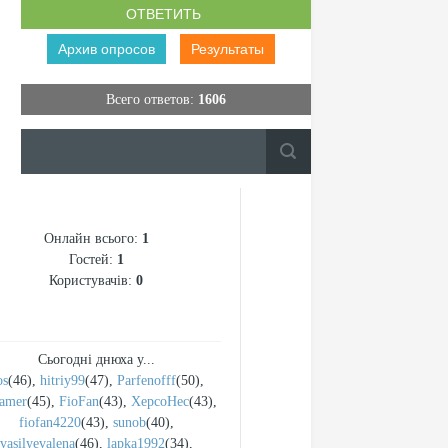
Архив опросов
Результаты
Всего ответов:
1606
Онлайн всього:
1
Гостей:
1
Користувачів:
0
Сьогодні днюха у...
os
(46)
,
hitriy99
(47)
,
Parfenofff
(50)
,
pamer
(45)
,
FioFan
(43)
,
XepcoHec
(43)
,
fiofan4220
(43)
,
sunob
(40)
,
vasilyevalena
(46)
,
lapka1992
(34)
,