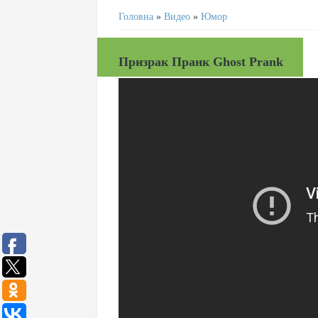
Головна
»
Видео
»
Юмор
Призрак Пранк Ghost Prank