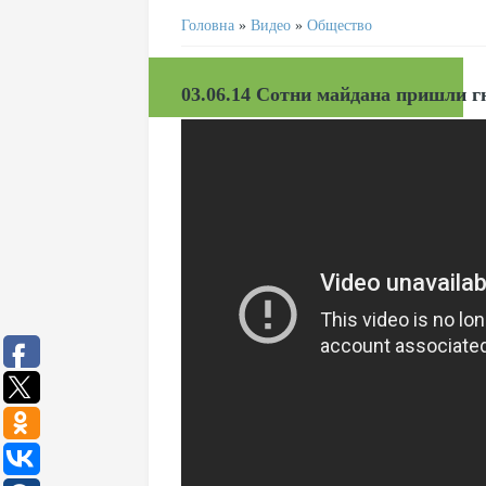
Головна
»
Видео
»
Общество
03.06.14 Сотни майдана пришли г