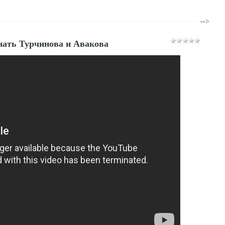
-->
нать Турчинова и Авакова