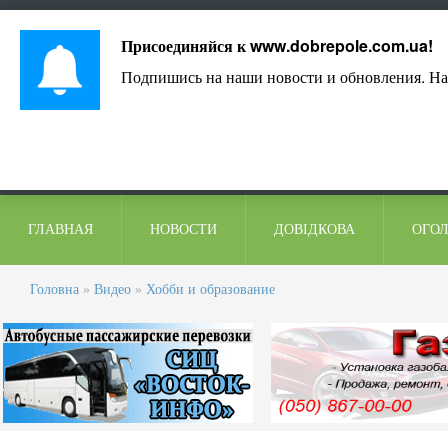
Лист адміністрації
Контакти
Коментарі
Присоединяйся к
www.dobrepole.com.ua
!
Подпишись на наши новости и обновления. На
ГЛАВНАЯ
НОВОСТИ
ДОВІДКОВА
ОГО
Головна
»
Видео
»
Хобби и образование