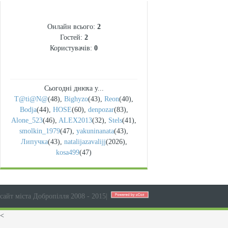
СТАТИСТИКА
Онлайн всього:
2
Гостей:
2
Користувачів:
0
Сьогодні днюха у...
T@ti@N@
(48)
,
Bighyzo
(43)
,
Reon
(40)
,
Bodja
(44)
,
HOSE
(60)
,
denpozar
(83)
,
Alone_523
(46)
,
ALEX2013
(32)
,
Stels
(41)
,
smolkin_1979
(47)
,
yakuninanata
(43)
,
Липучка
(43)
,
natalijazavalijj
(2026)
,
kosa499
(47)
сайт міста Добропілля 2008 - 2015
|
<