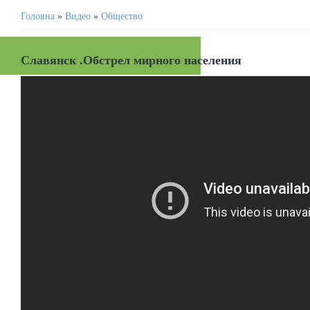
Головна
»
Видео
»
Общество
Славянск .Обстрел мирного населения