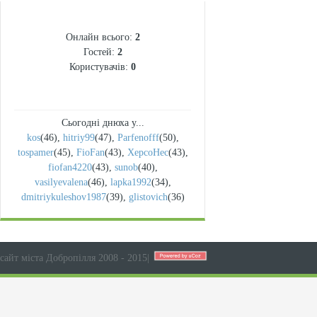
СТАТИСТИКА
Онлайн всього:
2
Гостей:
2
Користувачів:
0
Сьогодні днюха у...
kos
(46)
,
hitriy99
(47)
,
Parfenofff
(50)
,
tospamer
(45)
,
FioFan
(43)
,
XepcoHec
(43)
,
fiofan4220
(43)
,
sunob
(40)
,
vasilyevalena
(46)
,
lapka1992
(34)
,
dmitriykuleshov1987
(39)
,
glistovich
(36)
сайт міста Добропілля 2008 - 2015
|