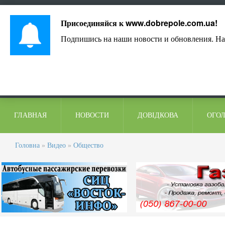
Лист адміністрації
Контакти
Коментарі
Присоединяйся к
www.dobrepole.com.ua
!
Подпишись на наши новости и обновления. На
ГЛАВНАЯ
НОВОСТИ
ДОВІДКОВА
ОГО
Головна
»
Видео
»
Общество