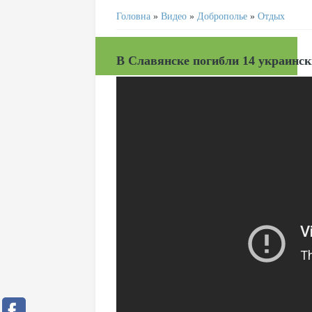
Головна
»
Видео
»
Доброполье
»
Отдых
В Славянске погибли 14 украинск