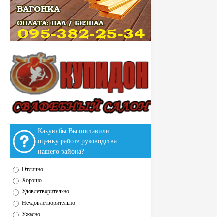
Какую бы Вы поставили
оценку работе руководства
нашего района?
Отлично
Хорошо
Удовлетворительно
Неудовлетворительно
Ужасно