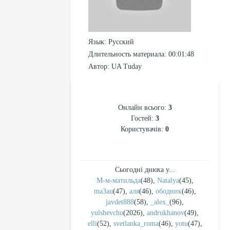
Язык
: Русский
Длительность материала
: 00:01:48
Автор
: UA Tuday
СТАТИСТИКА
Онлайн всього:
3
Гостей:
3
Користувачів:
0
Сьогодні днюха у...
М-м-матильда
(48)
,
Natalya
(45)
,
ma3au
(47)
,
аля
(46)
,
ободник
(46)
,
javdet888
(58)
,
_alex_
(96)
,
yulshevchu
(2026)
,
andrukhanov
(49)
,
elli
(52)
,
svetlanka_roma
(46)
,
yotu
(47)
,