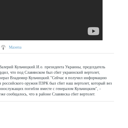
Мазепа
алерий Кульчицкий.И.о. президента Украины, председатель
дил, что под Славянском был сбит украинский вертолет,
енерал Владимир Кульчицкий."Сейчас я получил информацию
з российского оружия ПЗРК был сбит наш вертолет, который вез
ннослужащих погибли вместе с генералом Кульчицким", -
уже сообщалось, что в районе Славянска сбит вертолет.