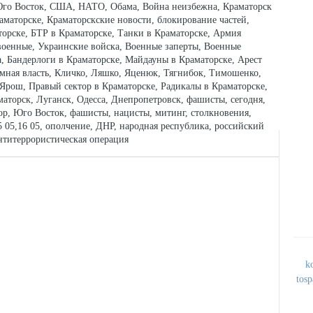
 Юго Восток, США, НАТО, Обама, Война неизбежна, Краматорск
аматорске, Краматорскские новости, блокирование частей,
торске, БТР в Краматорске, Танки в Краматорске, Армия
военные, Украинские войска, Военные заперты, Военные
, Бандерлоги в Краматорске, Майдауны в Краматорске, Арест
имная власть, Кличко, Ляшко, Яценюк, Тягнибок, Тимошенко,
рош, Правый сектор в Краматорске, Радикалы в Краматорске,
аторск, Луганск, Одесса, Днепропетровск, фашисты, сегодня,
тор, Юго Восток, фашисты, нацисты, митинг, столкновения,
15 05,16 05, ополчение, ДНР, народная республика, российский
нтитеррористическая операция
k
tos