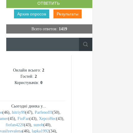
Архив опросов
Результаты
Всего ответов:
1419
Онлайн всього:
2
Гостей:
2
Користувачів:
0
Сьогодні днюха у...
os
(46)
,
hitriy99
(47)
,
Parfenofff
(50)
,
pamer
(45)
,
FioFan
(43)
,
XepcoHec
(43)
,
fiofan4220
(43)
,
sunob
(40)
,
vasilyevalena
(46)
,
lapka1992
(34)
,