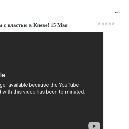
-->
 с властью в Киеве! 15 Мая