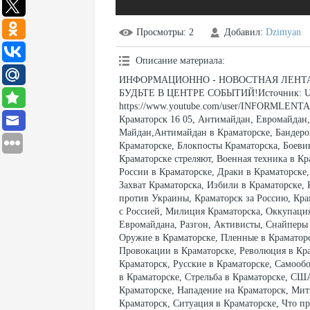
Просмотры
: 2
Добавил
:
Dzimyan
Описание материала
:
ИНФОРМАЦИОННО - НОВОСТНАЯ ЛЕНТА
БУДЬТЕ В ЦЕНТРЕ СОБЫТИЙ!Источник: Ukrain
https://www.youtube.com/user/INFORMLENTA?s
Краматорск 16 05, Антимайдан, Евромайдан
Майдан,Антимайдан в Краматорске, Бандеров
Краматорске, Блокпосты Краматорска, Боевик
Краматорске стреляют, Военная техника в Кр
России в Краматорске, Драки в Краматорске,
Захват Краматорска, Избили в Краматорске, 
против Украины, Краматорск за Россию, Кра
с Россией, Милиция Краматорска, Оккупаци
Евромайдана, Разгон, Активисты, Снайперы 
Оружие в Краматорске, Пленные в Краматорс
Провокации в Краматорске, Революция в Кра
Краматорск, Русские в Краматорске, Самооб
в Краматорске, Стрельба в Краматорске, СШ
Краматорске, Нападение на Краматорск, Мит
Краматорск, Ситуация в Краматорске, Что пр