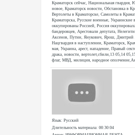
Краматорск сейчас, Национальная гвардия,
новое, Краматорск новости, Обстановка в Кр
Вертолеты в Краматорске, Самолеты в Крама
Краматорска, Русские военные, Украинские 
оккупированы Россией, Россия оккупировала
бандеровцев, Арестовали депутата, Нелегит
Аксенов, Путин, Янукович, Ярош, Дмитрий Я
Нацгвардия в наступлении, Краматорск, Крам
мая, Украина, арест, нападение, Правый сек
драка, новости, вертолет,сбили,13 05,14 05,
флаг, МВД, милиция, народное ополчение,А
Язык
: Русский
Длительность материала
: 00:30:04
Автор
: ИНФОРМАЦИОННАЯ ЛЕНТА