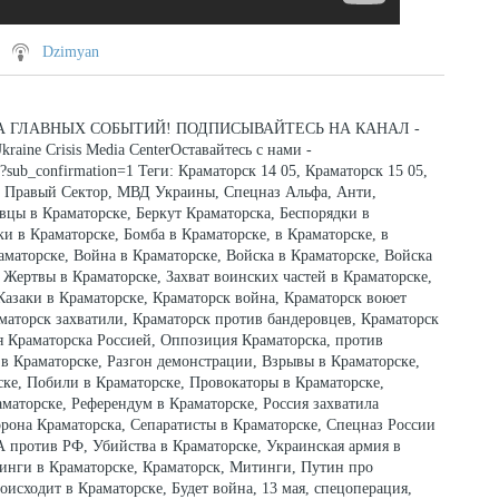
Dzimyan
 ГЛАВНЫХ СОБЫТИЙ! ПОДПИСЫВАЙТЕСЬ НА КАНАЛ -
e Crisis Media CenterОставайтесь с нами -
ub_confirmation=1 Теги: Краматорск 14 05, Краматорск 15 05,
, Правый Сектор, МВД Украины, Спецназ Альфа, Анти,
цы в Краматорске, Беркут Краматорска, Беспорядки в
и в Краматорске, Бомба в Краматорске, в Краматорске, в
аматорске, Война в Краматорске, Войска в Краматорске, Войска
 Жертвы в Краматорске, Захват воинских частей в Краматорске,
Казаки в Краматорске, Краматорск война, Краматорск воюет
маторск захватили, Краматорск против бандеровцев, Краматорск
я Краматорска Россией, Оппозиция Краматорска, против
в Краматорске, Разгон демонстрации, Взрывы в Краматорске,
ке, Побили в Краматорске, Провокаторы в Краматорске,
маторске, Референдум в Краматорске, Россия захватила
орона Краматорска, Сепаратисты в Краматорске, Спецназ России
А против РФ, Убийства в Краматорске, Украинская армия в
инги в Краматорске, Краматорск, Митинги, Путин про
оисходит в Краматорске, Будет война, 13 мая, спецоперация,