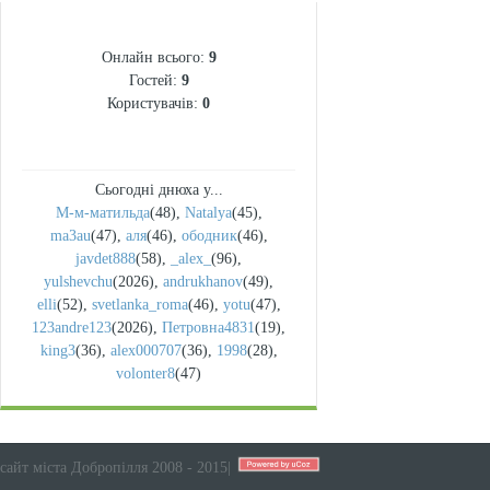
СТАТИСТИКА
Онлайн всього:
9
Гостей:
9
Користувачів:
0
Сьогодні днюха у...
М-м-матильда
(48)
,
Natalya
(45)
,
ma3au
(47)
,
аля
(46)
,
ободник
(46)
,
javdet888
(58)
,
_alex_
(96)
,
yulshevchu
(2026)
,
andrukhanov
(49)
,
elli
(52)
,
svetlanka_roma
(46)
,
yotu
(47)
,
123andre123
(2026)
,
Петровна4831
(19)
,
king3
(36)
,
alex000707
(36)
,
1998
(28)
,
volonter8
(47)
сайт міста Добропілля 2008 - 2015
|