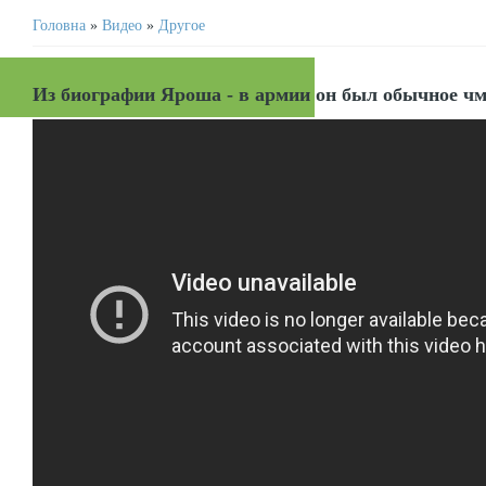
Головна
»
Видео
»
Другое
Из биографии Яроша - в армии он был обычное чмо