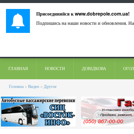
Лист адміністрації
Контакти
Коментарі
Присоединяйся к
www.dobrepole.com.ua
!
Подпишись на наши новости и обновления. На
ГЛАВНАЯ
НОВОСТИ
ДОВІДКОВА
ОГО
Головна
»
Видео
»
Другое