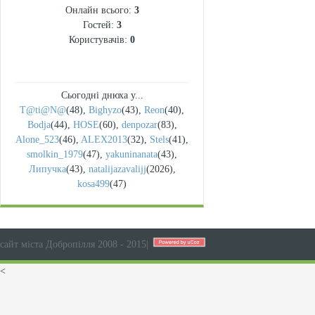
Онлайн всього:
3
Гостей:
3
Користувачів:
0
Сьогодні днюха у...
T@ti@N@
(48)
,
Bighyzo
(43)
,
Reon
(40)
,
Bodja
(44)
,
HOSE
(60)
,
denpozar
(83)
,
Alone_523
(46)
,
ALEX2013
(32)
,
Stels
(41)
,
smolkin_1979
(47)
,
yakuninanata
(43)
,
Липучка
(43)
,
natalijazavalijj
(2026)
,
kosa499
(47)
сайт міста Добропілля 2008 - 2015
|
<