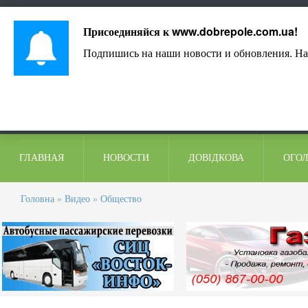
Лист адміністрації
Контакти
Коментарі
Присоединяйся к
www.dobrepole.com.ua
!
Подпишись на наши новости и обновления. На
ГЛАВНАЯ
НОВОСТИ
ДОВІДКОВА
ОГО
Головна
»
Видео
»
Общество