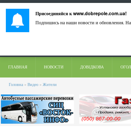
Лист адміністрації
Контакти
Коментарі
Присоединяйся к
www.dobrepole.com.ua
!
Подпишись на наши новости и обновления. На
ГЛАВНАЯ
НОВОСТИ
ДОВІДКОВА
ОГО
Головна
»
Видео
»
Жители