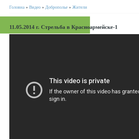
Головна
»
Видео
»
Доброполье
»
Жители
11.05.2014 г. Стрельба в Красноармейске-1