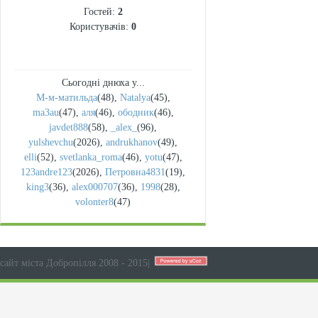
Гостей:
2
Користувачів:
0
Сьогодні днюха у...
М-м-матильда
(48)
,
Natalya
(45)
,
ma3au
(47)
,
аля
(46)
,
ободник
(46)
,
javdet888
(58)
,
_alex_
(96)
,
yulshevchu
(2026)
,
andrukhanov
(49)
,
elli
(52)
,
svetlanka_roma
(46)
,
yotu
(47)
,
123andre123
(2026)
,
Петровна4831
(19)
,
king3
(36)
,
alex000707
(36)
,
1998
(28)
,
volonter8
(47)
сайт міста Добропілля 2008 - 2015
|