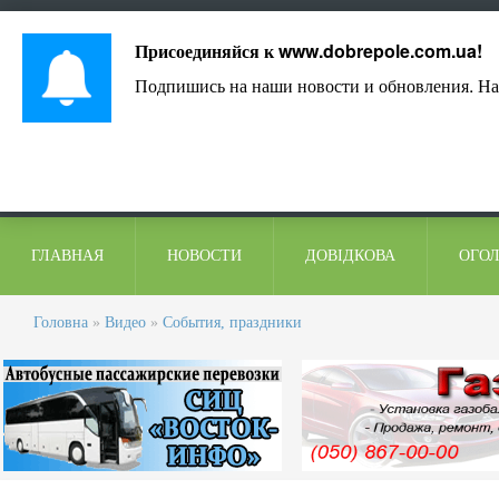
Лист адміністрації
Контакти
Коментарі
Присоединяйся к
www.dobrepole.com.ua
!
Подпишись на наши новости и обновления. На
ГЛАВНАЯ
НОВОСТИ
ДОВІДКОВА
ОГО
Головна
»
Видео
»
События, праздники