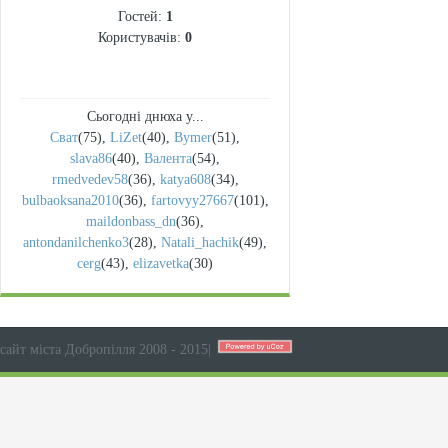
Гостей:
1
Користувачів:
0
Сьогодні днюха у...
Сват
(75)
,
LiZet
(40)
,
Bymer
(51)
,
slava86
(40)
,
Валента
(54)
,
rmedvedev58
(36)
,
katya608
(34)
,
bulbaoksana2010
(36)
,
fartovyy27667
(101)
,
maildonbass_dn
(36)
,
antondanilchenko3
(28)
,
Natali_hachik
(49)
,
cerg
(43)
,
elizavetka
(30)
сайт міста Добропілля 2008 - 2015
|