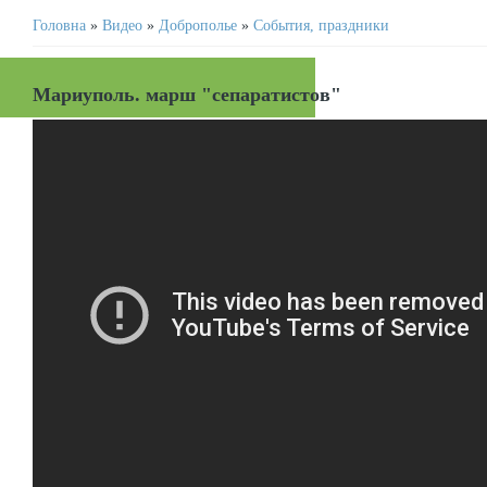
Головна
»
Видео
»
Доброполье
»
События, праздники
Мариуполь. марш "сепаратистов"