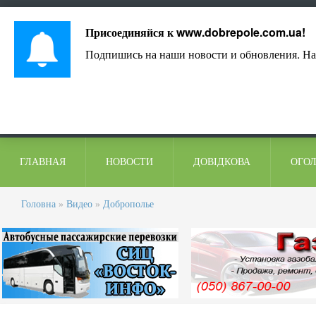
Лист адміністрації
Контакти
Коментарі
Присоединяйся к
www.dobrepole.com.ua
!
Подпишись на наши новости и обновления. На
ГЛАВНАЯ
НОВОСТИ
ДОВІДКОВА
ОГО
Головна
»
Видео
»
Доброполье