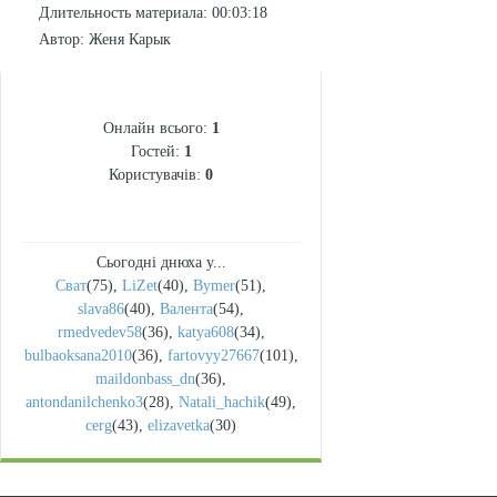
Длительность материала
: 00:03:18
Автор
: Женя Карык
СТАТИСТИКА
Онлайн всього:
1
Гостей:
1
Користувачів:
0
Сьогодні днюха у...
Сват
(75)
,
LiZet
(40)
,
Bymer
(51)
,
slava86
(40)
,
Валента
(54)
,
rmedvedev58
(36)
,
katya608
(34)
,
bulbaoksana2010
(36)
,
fartovyy27667
(101)
,
maildonbass_dn
(36)
,
antondanilchenko3
(28)
,
Natali_hachik
(49)
,
cerg
(43)
,
elizavetka
(30)