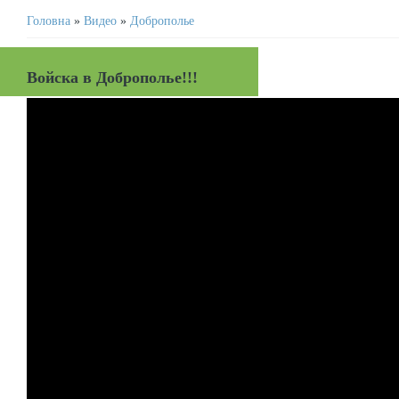
Головна
»
Видео
»
Доброполье
Войска в Доброполье!!!