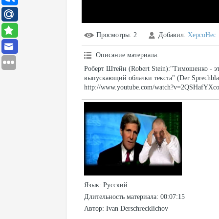
Просмотры
: 2
Добавил
:
XepcoHec
Описание материала
:
Роберт Штейн (Robert Stein):"Тимошенко - э
выпускающий облачки текста" (Der Sprechbla
http://www.youtube.com/watch?v=2QSHafYXc
Язык
: Русский
Длительность материала
: 00:07:15
Автор
: Ivan Derschrecklichov