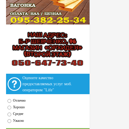
Оцените качество
предоставляемых услуг моб.
оператором "Life"
Отлично
Хорошо
Средне
Ужасно