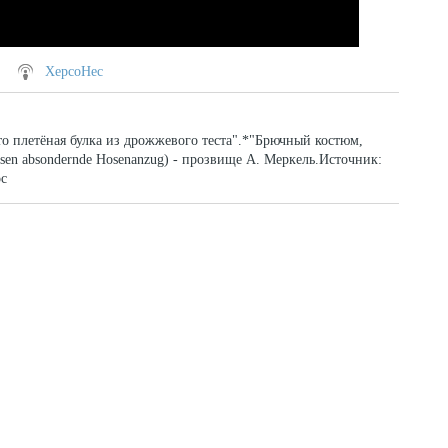
XepcoHec
то плетёная булка из дрожжевого теста".*"Брючный костюм,
sen absondernde Hosenanzug) - прозвище А. Меркель.Источник:
oc