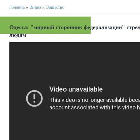
Головна
»
Видео
»
Общество
Одесса: "мирный сторонник федерализации" стре
людям