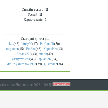
СТАТИСТИКА
Онлайн всього:
11
Гостей:
11
Користувачів:
0
Сьогодні днюха у...
kos
(46)
,
hitriy99
(47)
,
Parfenofff
(50)
,
tospamer
(45)
,
FioFan
(43)
,
XepcoHec
(43)
,
fiofan4220
(43)
,
sunob
(40)
,
vasilyevalena
(46)
,
lapka1992
(34)
,
dmitriykuleshov1987
(39)
,
glistovich
(36)
сайт міста Добропілля 2008 - 2015
|