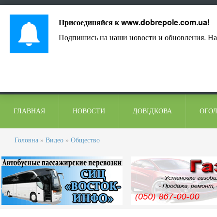
Лист адміністрації
Контакти
Коментарі
Присоединяйся к
www.dobrepole.com.ua
!
Подпишись на наши новости и обновления. На
ГЛАВНАЯ
НОВОСТИ
ДОВІДКОВА
ОГО
Головна
»
Видео
»
Общество