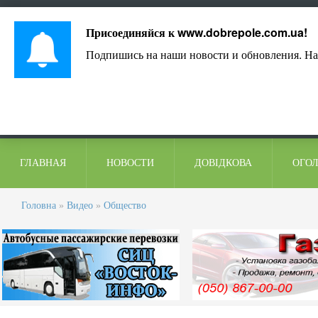
Лист адміністрації
Контакти
Коментарі
Присоединяйся к
www.dobrepole.com.ua
!
Подпишись на наши новости и обновления. На
ГЛАВНАЯ
НОВОСТИ
ДОВІДКОВА
ОГО
Головна
»
Видео
»
Общество