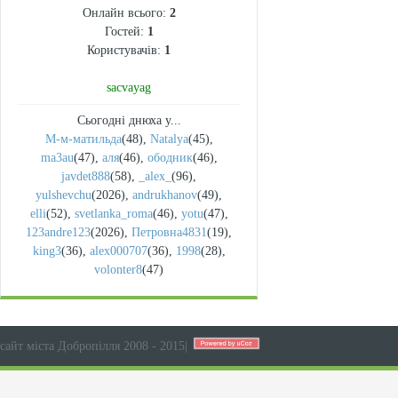
Онлайн всього:
2
Гостей:
1
Користувачів:
1
sacvayag
Сьогодні днюха у...
М-м-матильда
(48)
,
Natalya
(45)
,
ma3au
(47)
,
аля
(46)
,
ободник
(46)
,
javdet888
(58)
,
_alex_
(96)
,
yulshevchu
(2026)
,
andrukhanov
(49)
,
elli
(52)
,
svetlanka_roma
(46)
,
yotu
(47)
,
123andre123
(2026)
,
Петровна4831
(19)
,
king3
(36)
,
alex000707
(36)
,
1998
(28)
,
volonter8
(47)
сайт міста Добропілля 2008 - 2015
|