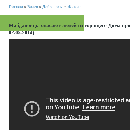
Головна
»
Видео
»
Доброполье
»
Жители
Майдановцы спасают людей из горящего Дома про
02.05.2014)