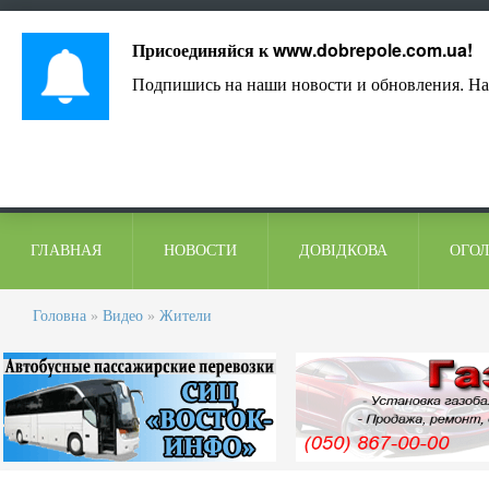
Лист адміністрації
Контакти
Коментарі
Присоединяйся к
www.dobrepole.com.ua
!
Подпишись на наши новости и обновления. На
ГЛАВНАЯ
НОВОСТИ
ДОВІДКОВА
ОГО
Головна
»
Видео
»
Жители