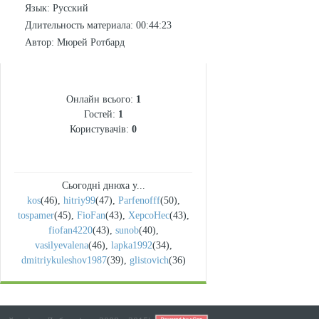
Язык
: Русский
Длительность материала
: 00:44:23
Автор
: Мюрей Ротбард
СТАТИСТИКА
Онлайн всього:
1
Гостей:
1
Користувачів:
0
Сьогодні днюха у...
kos
(46)
,
hitriy99
(47)
,
Parfenofff
(50)
,
tospamer
(45)
,
FioFan
(43)
,
XepcoHec
(43)
,
fiofan4220
(43)
,
sunob
(40)
,
vasilyevalena
(46)
,
lapka1992
(34)
,
dmitriykuleshov1987
(39)
,
glistovich
(36)