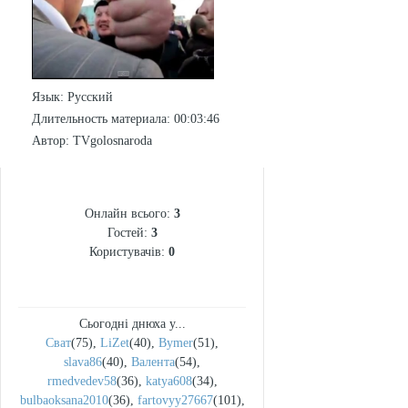
Язык
: Русский
Длительность материала
: 00:03:46
Автор
: TVgolosnaroda
СТАТИСТИКА
Онлайн всього:
3
Гостей:
3
Користувачів:
0
Сьогодні днюха у...
Сват
(75)
,
LiZet
(40)
,
Bymer
(51)
,
slava86
(40)
,
Валента
(54)
,
rmedvedev58
(36)
,
katya608
(34)
,
bulbaoksana2010
(36)
,
fartovyy27667
(101)
,