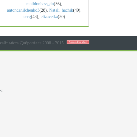
maildonbass_dn
(36)
,
antondanilchenko3
(28)
,
Natali_hachik
(49)
,
cerg
(43)
,
elizavetka
(30)
сайт міста Добропілля 2008 - 2015
|
<