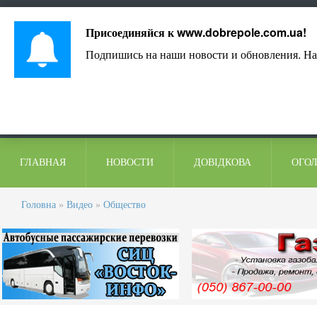
Лист адміністрації
Контакти
Коментарі
Присоединяйся к
www.dobrepole.com.ua
!
Подпишись на наши новости и обновления. На
ГЛАВНАЯ
НОВОСТИ
ДОВІДКОВА
ОГО
Головна
»
Видео
»
Общество